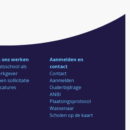
j ons werken
Aanmelden en
tsschool als
contact
rkgever
Contact
en sollicitatie
Aanmelden
catures
Ouderbijdrage
ANBI
Plaatsingsprotocol
Wassenaar
Scholen op de kaart