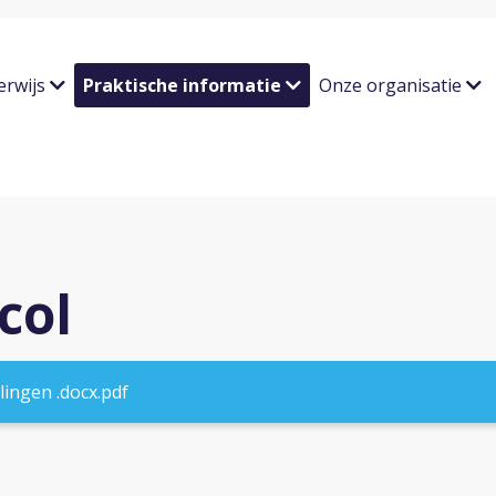
erwijs
Praktische informatie
Onze organisatie
col
ingen .docx.pdf