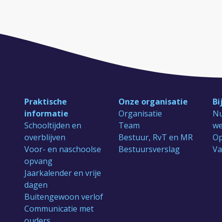
Praktische
Onze organisatie
Bi
informatie
Organisatie
Nu
Schooltijden en
Team
we
overblijven
Bestuur, RvT en MR
Op
Voor- en naschoolse
Bestuursverslag
Va
opvang
Jaarkalender en vrije
dagen
Buitengewoon verlof
Communicatie met
ouders