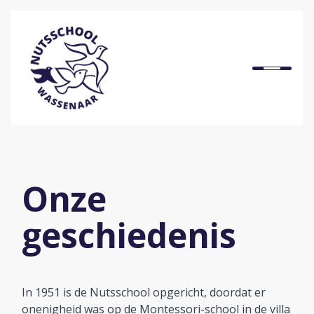
Home
Onze school
Ons onderwijs
Onze
Praktische informatie
geschiedenis
Onze organisatie
In 1951 is de Nutsschool opgericht, doordat er
Bij ons werken
onenigheid was op de Montessori-school in de villa