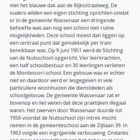
met het blauwe dak aan de Rijksstraatweg. De
Aanmelden en contact
ouders wilden een eigen stichting oprichten omdat
er in de gemeente Wassenaar een dringende
behoefte was aan nog een school met ruime
Reünie 75 jaar
mogelijkheden. Deze school moest dan liggen op
een centraal punt dat gemakkelijk per tram
bereikbaar was. Op 9 juni 1951 werd de Stichting
van de Nutsschool opgericht. Vier leerkrachten,
een half schoolbestuur en 30 leerlingen verlieten
de Montessori-school. Een gebouw was er echter
niet en daardoor werd er lesgegeven in vele
particuliere woonhuizen die dienstdeden als
schoolgebouw. De gemeente Wassenaar zat er
bovenop en liet weten dat deze praktijken illegaal
waren. Het zwerven door Wassenaar duurde tot
1956 voordat de Nutsschool zijn intrek mocht
nemen in de gemeenteschool aan de Zijllaan 39. In
1963 volgde een ingrijpende verbouwing. Ondanks