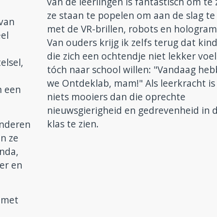
van de leerlingen is fantastisch om te 
ze staan te popelen om aan de slag te
 van
met de VR-brillen, robots en hologra
el
Van ouders krijg ik zelfs terug dat kin
die zich een ochtendje niet lekker voel
elsel,
tóch naar school willen: "Vandaag he
we Ontdeklab, mam!" Als leerkracht is
n een
niets mooiers dan die oprechte
nieuwsgierigheid en gedrevenheid in 
klas te zien.
inderen
en ze
nda,
er en
n met