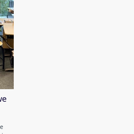
we
me