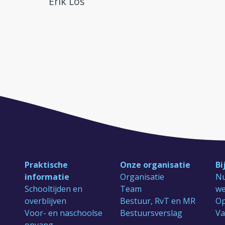
Erik Los
Praktische
Onze organisatie
Bi
informatie
Organisatie
Nu
Schooltijden en
Team
we
overblijven
Bestuur, RvT en MR
Op
Voor- en naschoolse
Bestuursverslag
Va