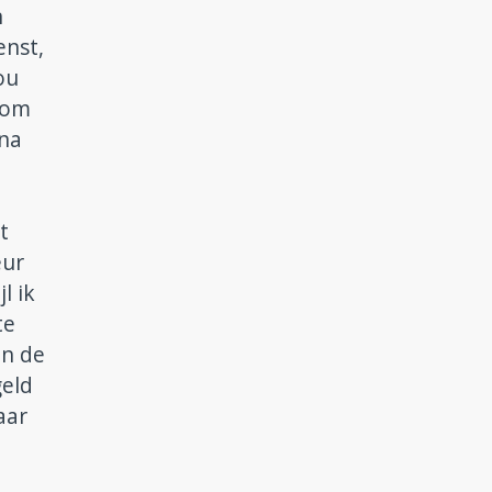
n
nst,
ou
e om
rna
t
eur
l ik
te
en de
geld
aar