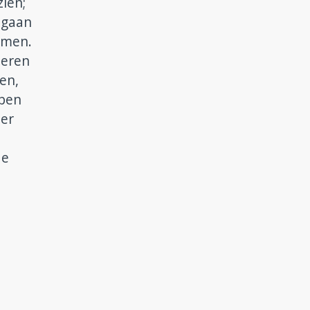
zien;
 gaan
mmen.
deren
en,
bben
 er
de