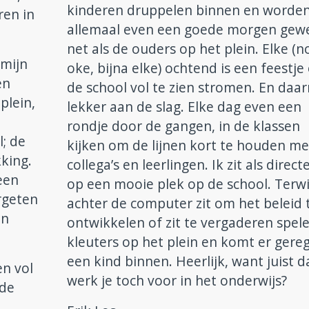
kinderen druppelen binnen en worde
ren in
allemaal even een goede morgen gewe
net als de ouders op het plein. Elke (n
 mijn
oke, bijna elke) ochtend is een feestj
en
de school vol te zien stromen. En daa
plein,
lekker aan de slag. Elke dag even een
rondje door de gangen, in de klassen
; de
kijken om de lijnen kort te houden me
king.
collega’s en leerlingen. Ik zit als direct
 een
op een mooie plek op de school. Terwij
rgeten
achter de computer zit om het beleid 
en
ontwikkelen of zit te vergaderen spel
kleuters op het plein en komt er gere
een kind binnen. Heerlijk, want juist d
en vol
werk je toch voor in het onderwijs?
 de