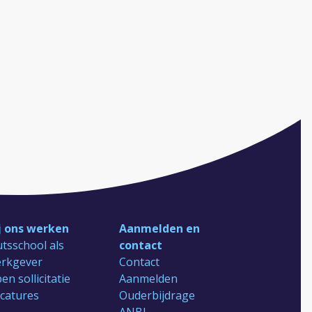
j ons werken
Aanmelden en
tsschool als
contact
rkgever
Contact
en sollicitatie
Aanmelden
catures
Ouderbijdrage