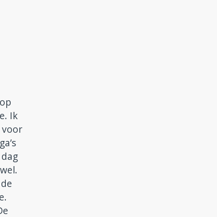
 op
e. Ik
 voor
ga’s
 dag
wel.
 de
e.
De