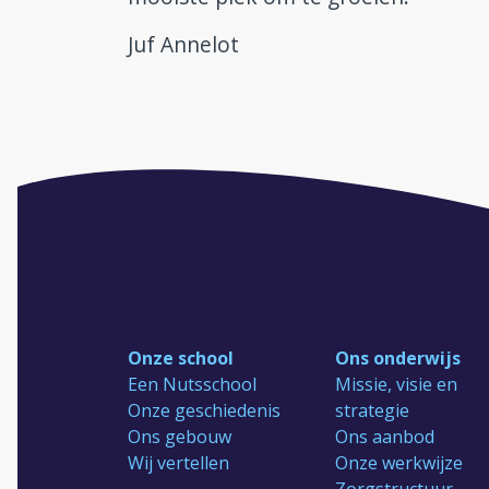
Juf Annelot
Onze school
Ons onderwijs
Een Nutsschool
Missie, visie en
Onze geschiedenis
strategie
Ons gebouw
Ons aanbod
Wij vertellen
Onze werkwijze