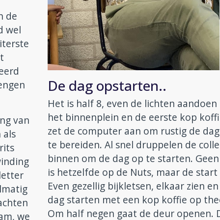
n de
d wel
iterste
t
reerd
De dag opstarten..
mengen
Het is half 8, even de lichten aandoen
het binnenplein en de eerste kop koffi
ing van
zet de computer aan om rustig de dag
 als
te bereiden. Al snel druppelen de colle
rits
binnen om de dag op te starten. Geen
winding
is hetzelfde op de Nuts, maar de start 
letter
Even gezellig bijkletsen, elkaar zien en
lmatig
dag starten met een kop koffie op the
wachten
Om half negen gaat de deur openen. 
mam, we