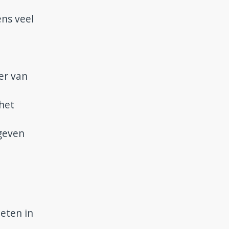
ns veel
er van
het
geven
e
ieten in