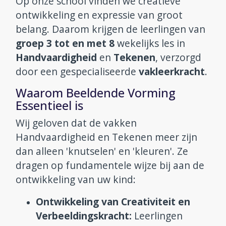
Op onze school vinden we creatieve
ontwikkeling en expressie van groot
Aanmelden en contact
belang. Daarom krijgen de leerlingen van
groep 3 tot en met 8
wekelijks les in
Reünie 75 jaar
Handvaardigheid
en
Tekenen
, verzorgd
door een gespecialiseerde
vakleerkracht
.
Waarom Beeldende Vorming
Essentieel is
Wij geloven dat de vakken
Handvaardigheid en Tekenen meer zijn
dan alleen 'knutselen' en 'kleuren'. Ze
dragen op fundamentele wijze bij aan de
ontwikkeling van uw kind:
Ontwikkeling van Creativiteit en
Verbeeldingskracht:
Leerlingen