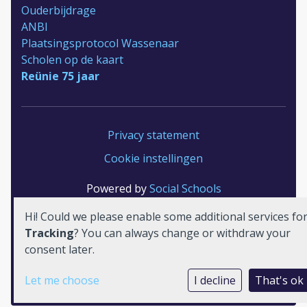
Ouderbijdrage
ANBI
Plaatsingsprotocol Wassenaar
Scholen op de kaart
Reünie 75 jaar
Privacy statement
Cookie instellingen
Powered by
Social Schools
Hi! Could we please enable some additional services fo
Tracking
? You can always change or withdraw your
consent later.
Let me choose
I decline
That's ok