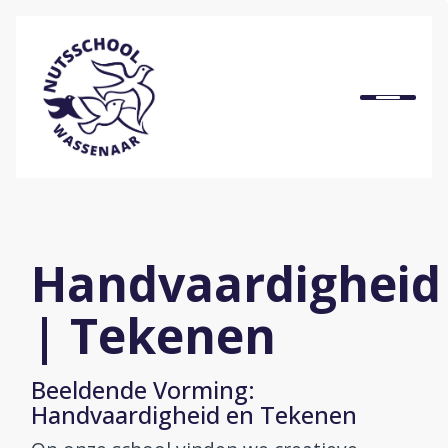
Home
Onze school
Ons onderwijs
Handvaardigheid
Praktische informatie
| Tekenen
Onze organisatie
Beeldende Vorming:
Handvaardigheid en Tekenen
Bij ons werken