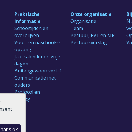
Praktische
Onze organisatie
Bi
informatie
Organisatie
Nu
Schooltijden en
Team
we
overblijven
Bestuur, RvT en MR
Op
Voor- en naschoolse
Bestuursverslag
Va
opvang
Jaarkalender en vrije
dagen
Buitengewoon verlof
Communicatie met
ouders
Protocollen
Privacy
r
onsent
hat's ok