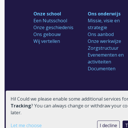
Onze school
Ons onderwijs
Een Nutsschool
Missie, visie en
Onze geschiedenis
strategie
Ons gebouw
Ons aanbod
Wij vertellen
Onze werkwijze
Zorgstructuur
Evenementen en
activiteiten
Documenten
Hi! Could we please enable some additional services fo
Reünie 75 jaar
Tracking
? You can always change or withdraw your c
later.
Let me choose
I decline
T
Privacy statement
Cookie instellingen