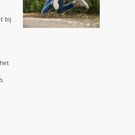
 bij
 het
s