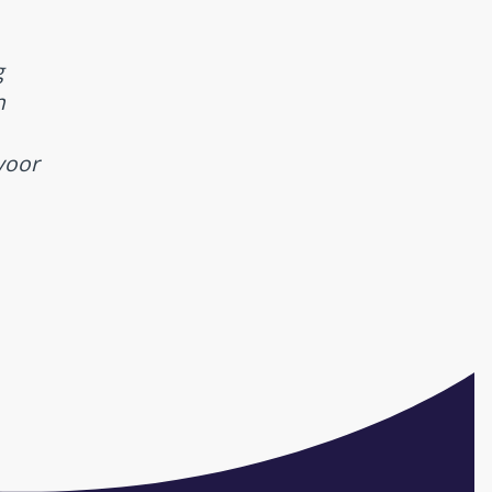
g
n
rvoor