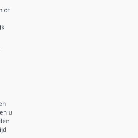
n of
ik
p
nen
ien u
rden
ijd