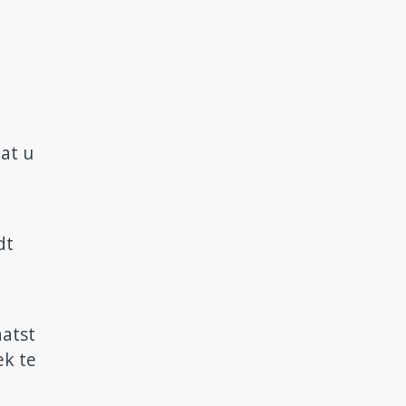
at u
dt
aatst
ek te