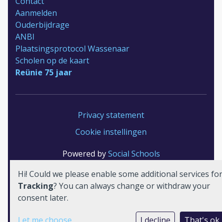
Contact
Aanmelden
Ouderbijdrage
ANBI
Plaatsingsprotocol Wassenaar
Scholen op de kaart
Reünie 75 jaar
Privacy statement
Cookie instellingen
Powered by
Social Schools
Hi! Could we please enable some additional services fo
Tracking
? You can always change or withdraw your
consent later.
Let me choose
I decline
That's ok