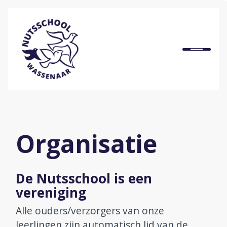
Home
Onze school
Ons onderwijs
Organisatie
Praktische informatie
De Nutsschool is een
Onze organisatie
vereniging
Alle ouders/verzorgers van onze
Bij ons werken
leerlingen zijn automatisch lid van de