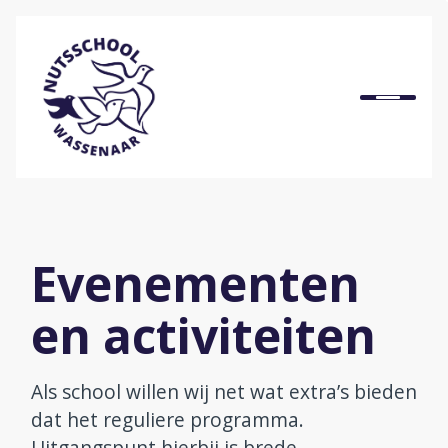
Home
Onze school
Ons onderwijs
Evenementen
Praktische informatie
en activiteiten
Onze organisatie
Als school willen wij net wat extra’s bieden
dat het reguliere programma.
Bij ons werken
Uitgangspunt hierbij is brede