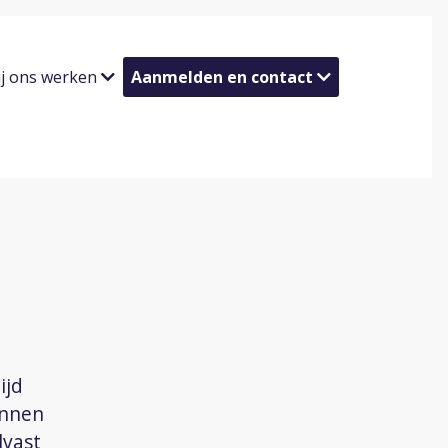
ij ons werken
Aanmelden en contact
ijd
unnen
lvast