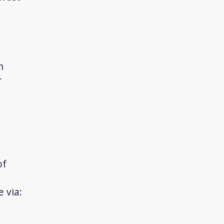
n
r
of
 via: