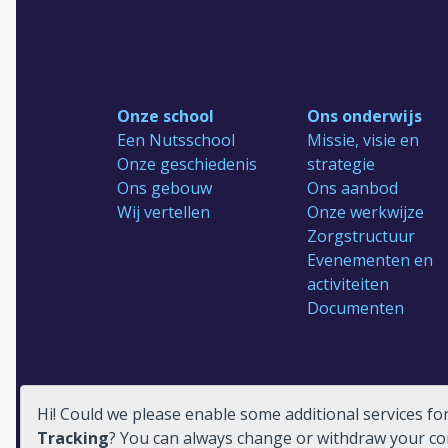
Onze school
Ons onderwijs
Een Nutsschool
Missie, visie en
Onze geschiedenis
strategie
Ons gebouw
Ons aanbod
Wij vertellen
Onze werkwijze
Zorgstructuur
Evenementen en
activiteiten
Documenten
Hi! Could we please enable some additional services fo
Reünie 75 jaar
Tracking
? You can always change or withdraw your c