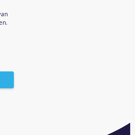
van
en.