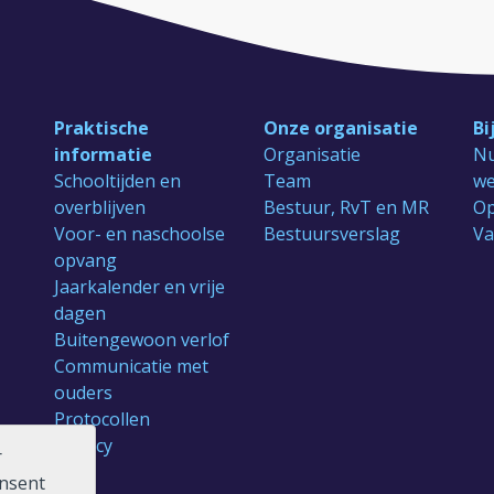
Praktische
Onze organisatie
Bi
informatie
Organisatie
Nu
Schooltijden en
Team
we
overblijven
Bestuur, RvT en MR
Op
Voor- en naschoolse
Bestuursverslag
Va
opvang
Jaarkalender en vrije
dagen
Buitengewoon verlof
Communicatie met
ouders
Protocollen
Privacy
r
onsent