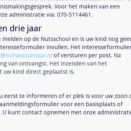
nnismakingsgesprek.
Voor het maken van een
ze administratie via: 070-5114461.
en drie jaar
te melden op de
Nutsschool
en is uw kind nog gee
nteresseformulier invullen.
Het interesseformulie
o@nutswassenaar.nl
of versturen per post.
Na
ing van ontvangst. Het inzenden van het
 uw kind direct geplaatst is.
 u eerst te informeren of er plek is voor uw zoon 
 aanmeldingsformulier voor een basisplaats of
.
U kunt contact opnemen met onze administratie