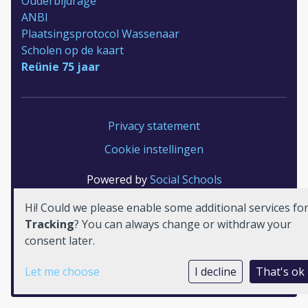
Ouderbijdrage
ANBI
Plaatsingsprotocol Wassenaar
Scholen op de kaart
Reünie 75 jaar
Privacy statement
Cookie instellingen
Powered by
Social Schools
Hi! Could we please enable some additional services fo
Tracking
? You can always change or withdraw your
consent later.
Let me choose
I decline
That's ok